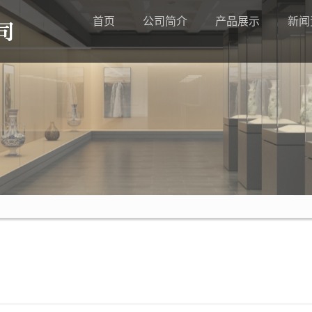
首页
公司简介
产品展示
新闻