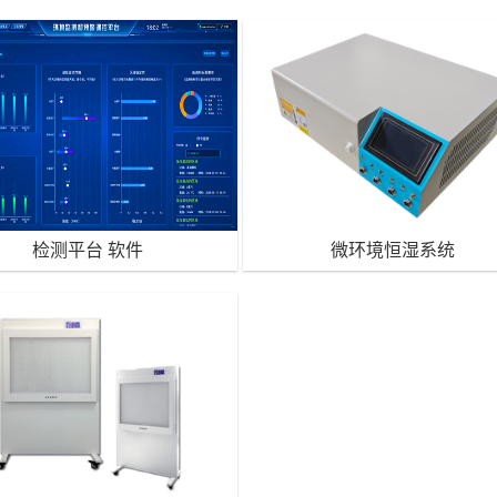
检测平台 软件
微环境恒湿系统